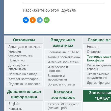
Расскажите об этом друзьям:
Оптовикам
Владельцам
Главное м
животных
Акции для оптовиков
Новости
Условия
О фирме
Зоомагазины "ВАКА"
сотрудничества
Торговые мар
Акции в зоомагазинах
Прайс-лист
Биосферы
Интернет-зоомагазин
Для клубов и
Импортируемы
Интересное и
питомников
товары
полезное
Наличие на складе
Эксклюзивные
Выставки и
предложения
Каталог зоотоваров
мероприятия
Другие бренды
Подписка на новости
Вопросы и ответы
Дополнительная
Каталоги
Зоомагаз
информация
зоотоваров
"ВАКА"
English
Каталог MP-Bergamo
(скачать pdf)
Контакты