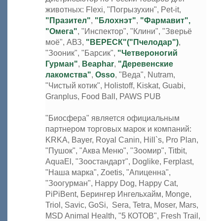
животных: Flexi, "Погрызухин", Pet-it,
"Празител"
,
"Блохнэт"
,
"Фармавит",
"Омега"
, "Инспектор", "Клини", "Зверьё
моё", АВЗ,
"ВЕРЕСК"("Пчелодар")
,
"Зооник", "Барсик",
"Четвероногий
Гурман"
,
Beaphar
,
"Деревенские
лакомства"
,
Osso
, "Веда", Nutram,
"Чистый котик", Holistoff, Kiskat, Guabi,
Granplus, Food Ball, PAWS PUB
"Биосфера" является официальным
партнером торговых марок и компаний:
KRKA, Bayer, Royal Canin, Hill`s, Pro Plan,
"Пушок", "Аква Меню", "Зоомир", Titbit,
AquaEl, "Зоостандарт", Doglike, Ferplast,
"Наша марка", Zoetis, "Апиценна",
"Зоогурман", Happy Dog, Happy Cat,
PiPiBent, Берингер Ингельхайм, Monge,
Triol, Savic, GoSi, Sera, Tetra, Moser, Mars,
MSD Animal Health, "5 КОТОВ", Fresh Trail,