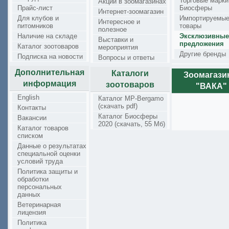
Торговые марки
Акции в зоомагазинах
Прайс-лист
Биосферы
Интернет-зоомагазин
Для клубов и
Импортируемы
Интересное и
питомников
товары
полезное
Наличие на складе
Эксклюзивные
Выставки и
предложения
Каталог зоотоваров
мероприятия
Другие бренды
Подписка на новости
Вопросы и ответы
Дополнительная
Каталоги
Зоомагаз
информация
зоотоваров
"ВАКА"
English
Каталог MP-Bergamo
(скачать pdf)
Контакты
Каталог Биосферы
Вакансии
2020 (скачать, 55 Мб)
Каталог товаров
списком
Данные о результатах
специальной оценки
условий труда
Политика защиты и
обработки
персональных
данных
Ветеринарная
лицензия
Политика