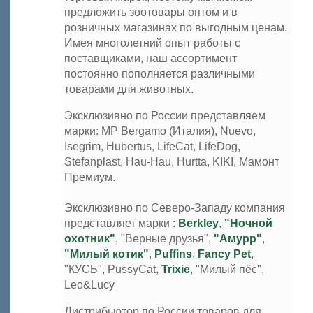
предложить зоотовары оптом и в
розничных магазинах по выгодным ценам.
Имея многолетний опыт работы с
поставщиками, наш ассортимент
постоянно пополняется различными
товарами для животных.
Эксклюзивно по России представляем
марки: MP Bergamo (Италия), Nuevo,
Isegrim, Hubertus, LifeCat, LifeDog,
Stefanplast, Hau-Hau, Hurtta, KIKI, Мамонт
Премиум.
Эксклюзивно по Северо-Западу компания
представляет марки :
Berkley
,
"Ночной
охотник"
, "Верные друзья",
"Амурр"
,
"Милый котик"
,
Puffins
,
Fancy Pet
,
"КУСЬ", PussyCat,
Trixie
, "Милый пёс",
Leo&Lucy
Дистрибьютор по России товаров для