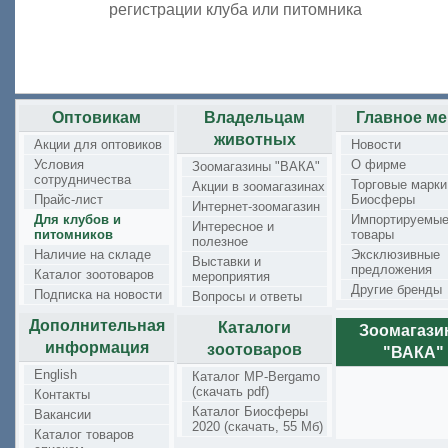
регистрации клуба или питомника
Оптовикам
Владельцам
Главное м
животных
Акции для оптовиков
Новости
Условия
О фирме
Зоомагазины "ВАКА"
сотрудничества
Торговые марки
Акции в зоомагазинах
Прайс-лист
Биосферы
Интернет-зоомагазин
Для клубов и
Импортируемы
Интересное и
питомников
товары
полезное
Наличие на складе
Эксклюзивные
Выставки и
предложения
Каталог зоотоваров
мероприятия
Другие бренды
Подписка на новости
Вопросы и ответы
Дополнительная
Каталоги
Зоомагаз
информация
зоотоваров
"ВАКА"
English
Каталог MP-Bergamo
(скачать pdf)
Контакты
Каталог Биосферы
Вакансии
2020 (скачать, 55 Мб)
Каталог товаров