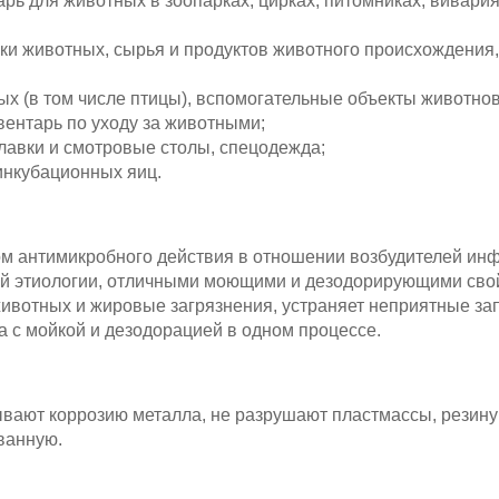
рь для животных в зоопарках, цирках, питомниках, вивари
ки животных, сырья и продуктов животного происхождения,
 (в том числе птицы), вспомогательные объекты животнов
вентарь по уходу за животными;
лавки и смотровые столы, спецодежда;
инкубационных яиц.
ом антимикробного действия в отношении возбудителей ин
вой этиологии, отличными моющими и дезодорирующими сво
животных и жировые загрязнения, устраняет неприятные за
 с мойкой и дезодорацией в одном процессе.
вают коррозию металла, не разрушают пластмассы, резину 
ванную.