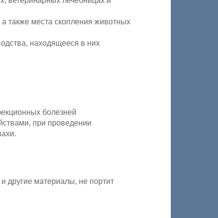
ях, ветеринарных лечебницах и
 а также места скопления животных
одства, находящееся в них
фекционных болезней
йствами, при проведении
пахи.
и другие материалы, не портит