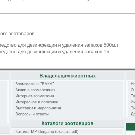
оге зоотоваров
редство для дезинфекции и удаления запахов 500мл
редство для дезинфекции и удаления запахов 1л
Владельцам животных
Зоомагазины "ВАКА"
Н
Акции в зоомагазинах
О
Интернет-зоомагазин
Т
Интересное и полезное
И
Выставки и мероприятия
Э
Вопросы и ответы
Др
Каталоги зоотоваров
Каталог MP-Bergamo (скачать pdf)