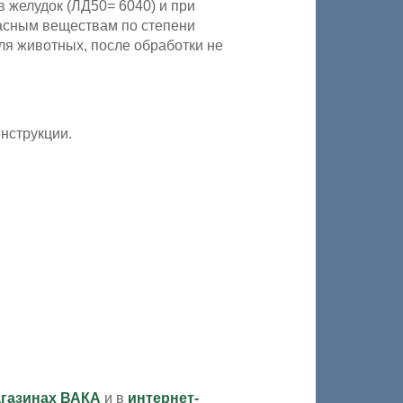
в желудок (ЛД50= 6040) и при
пасным веществам по степени
ля животных, после обработки не
нструкции.
агазинах ВАКА
и в
интернет-