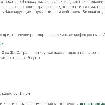
относится к 4 классу мало опасных веществ при введении 
 в насыщающих концентрациях средство относится к малоо
енсибилизирующим и кумулятивным действием. Безопасно д
о приготовлении растворов и режимах дезинфекции см. в И
ие
т 0 до 35оС. Транспортируется всеми видами транспорта.
их растворов - 5 суток.
 канистры 1л, 5л
и и дезинфикации помещений можно купить
во всех зоом