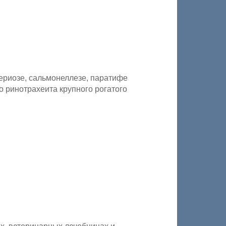
ериозе, сальмонеллезе, паратифе
о ринотрахеита крупного рогатого