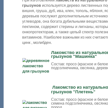
При изготовлении
лакомств из натурального
грызунов
используется дерево лиственных пор
вишня, груша, дуб, ива, клен, тополь, яблоня, я
деревьев послужит дополнительным источником
углеводов, она богата дубильными веществами
пектином, содержит стерины и лигнаны, которы
онкопротекторам, а также целый спектр полез
витаминов. Наиболее важными из них считаются
цинк , молибден.
Лакомство из натурально
грызунов "Машинка"
Состав: просо (красное и белое
подсолнечника, овсянка, дере
Лакомство из натурально
грызунов "Плетень"
Состав: просо (красное и бело
семена подсолнечника, овсянк
пород