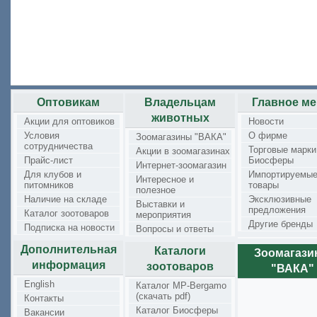
Оптовикам
Владельцам
Главное м
животных
Акции для оптовиков
Новости
Условия
О фирме
Зоомагазины "ВАКА"
сотрудничества
Торговые марки
Акции в зоомагазинах
Прайс-лист
Биосферы
Интернет-зоомагазин
Для клубов и
Импортируемы
Интересное и
питомников
товары
полезное
Наличие на складе
Эксклюзивные
Выставки и
предложения
Каталог зоотоваров
мероприятия
Другие бренды
Подписка на новости
Вопросы и ответы
Дополнительная
Каталоги
Зоомагаз
информация
зоотоваров
"ВАКА"
English
Каталог MP-Bergamo
(скачать pdf)
Контакты
Каталог Биосферы
Вакансии