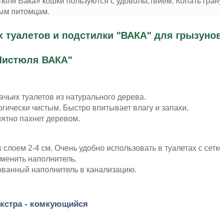
я Вака» кошки пользуются с удовольствием. Копать грану
ным питомцам.
 туалетов и подстилки "ВАКА" для грызуно
Чистюля ВАКА"
чьих туалетов из натурального дерева.
гически чистым. Быстро впитывает влагу и запахи.
ятно пахнет деревом.
слоем 2-4 см. Очень удобно использовать в туалетах с сетк
менить наполнитель.
ованный наполнитель в канализацию.
кстра - комкующийся