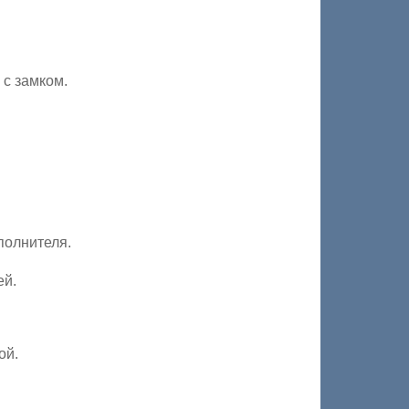
 с замком.
полнителя.
ей.
ой.