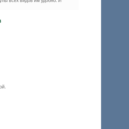
лы всех видов им удобно. И
в
ой.