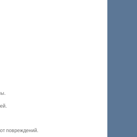
ны.
ей.
 от повреждений.