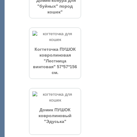
"Домик-конура для
"буйных" пород
кошек"
Когтеточка ПУШОК
ковролиновая
"Лестница
винтовая" 57*57*156
см.
Домик ПУШОК
ковролиновый
"Эдуська"