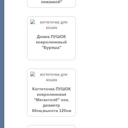
лежанкой"
Домик ПУШОК
ковролиновый
"Буряша"
Когтеточка ПУШОК
ковролиновая
"Мегастолб" осн.
диаметр
60см,высота 120см