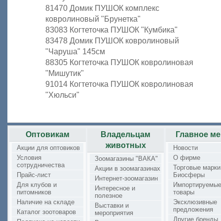
81470 Домик ПУШОК комплекс
ковролиновый "Брунетка"
83083 Когтеточка ПУШОК "Кумбика"
83478 Домик ПУШОК ковролиновый
"Чаруша" 145см
88305 Когтеточка ПУШОК ковролиновая
"Мишутик"
91014 Когтеточка ПУШОК ковролиновая
"Хюльси"
Оптовикам
Владельцам
Главное м
животных
Акции для оптовиков
Новости
Условия
О фирме
Зоомагазины "ВАКА"
сотрудничества
Торговые марки
Акции в зоомагазинах
Прайс-лист
Биосферы
Интернет-зоомагазин
Для клубов и
Импортируемы
Интересное и
питомников
товары
полезное
Наличие на складе
Эксклюзивные
Выставки и
предложения
Каталог зоотоваров
мероприятия
Другие бренды