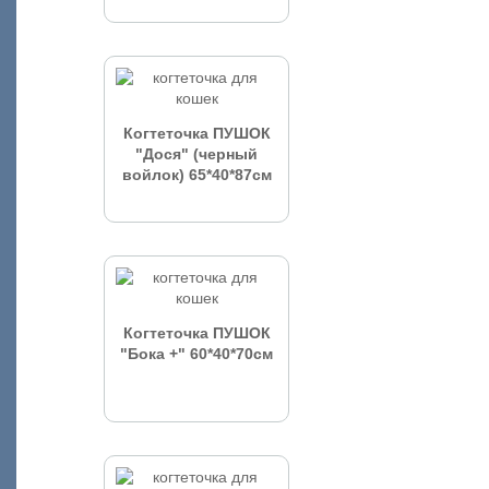
Когтеточка ПУШОК
"Дося" (черный
войлок) 65*40*87см
Когтеточка ПУШОК
"Бока +" 60*40*70см