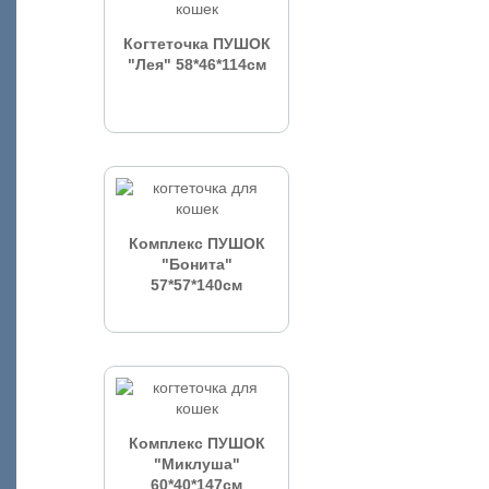
Когтеточка ПУШОК
"Лея" 58*46*114см
Комплекс ПУШОК
"Бонита"
57*57*140см
Комплекс ПУШОК
"Миклуша"
60*40*147см