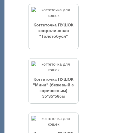
Когтеточка ПУШОК
ковролиновая
"Толстобуся"
Когтеточка ПУШОК
"Мини" (бежевый с
коричневым)
35*35*56см