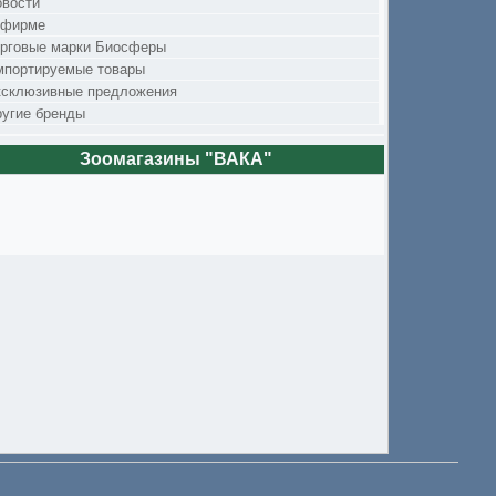
овости
 фирме
орговые марки Биосферы
мпортируемые товары
ксклюзивные предложения
угие бренды
Зоомагазины "ВАКА"