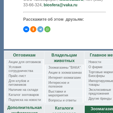
33-66-324,
biosfera@vaka.ru
Расскажите об этом друзьям:
Оптовикам
Владельцам
Главное м
животных
Акции для оптовиков
Новости
Условия
О фирме
Зоомагазины "ВАКА"
сотрудничества
Торговые марки
Акции в зоомагазинах
Прайс-лист
Биосферы
Интернет-зоомагазин
Для клубов и
Импортируемы
Интересное и
питомников
товары
полезное
Наличие на складе
Эксклюзивные
Выставки и
предложения
Каталог зоотоваров
мероприятия
Другие бренды
Подписка на новости
Вопросы и ответы
Дополнительная
Каталоги
Зоомагаз