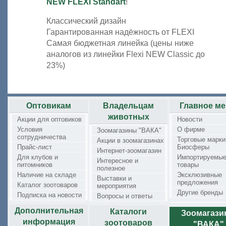
NEW FLEXI Standart
!
Классический дизайн
Гарантированная надёжность от FLEXI
Самая бюджетная линейка (цены ниже
аналогов из линейки Flexi NEW Classic до
23%)
Оптовикам
Владельцам
Главное м
животных
Акции для оптовиков
Новости
Условия
О фирме
Зоомагазины "ВАКА"
сотрудничества
Торговые марки
Акции в зоомагазинах
Прайс-лист
Биосферы
Интернет-зоомагазин
Для клубов и
Импортируемы
Интересное и
питомников
товары
полезное
Наличие на складе
Эксклюзивные
Выставки и
предложения
Каталог зоотоваров
мероприятия
Другие бренды
Подписка на новости
Вопросы и ответы
Дополнительная
Каталоги
Зоомагаз
информация
зоотоваров
"ВАКА"