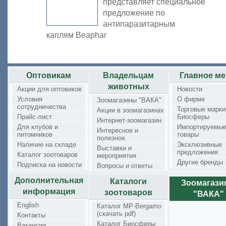
представляет специальное
предложение по
антипаразитарным
каплям Beaphar
Оптовикам
Владельцам
Главное м
животных
Акции для оптовиков
Новости
Условия
О фирме
Зоомагазины "ВАКА"
сотрудничества
Торговые марки
Акции в зоомагазинах
Прайс-лист
Биосферы
Интернет-зоомагазин
Для клубов и
Импортируемы
Интересное и
питомников
товары
полезное
Наличие на складе
Эксклюзивные
Выставки и
предложения
Каталог зоотоваров
мероприятия
Другие бренды
Подписка на новости
Вопросы и ответы
Дополнительная
Каталоги
Зоомагаз
информация
зоотоваров
"ВАКА"
English
Каталог MP-Bergamo
(скачать pdf)
Контакты
Каталог Биосферы
Вакансии