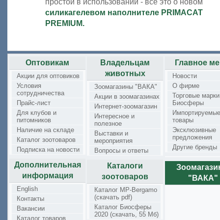
простой в использовании - всё это о новом
силикагелевом наполнителе PRIMACAT
PREMIUM
.
Оптовикам
Владельцам
Главное м
животных
Акции для оптовиков
Новости
Условия
О фирме
Зоомагазины "ВАКА"
сотрудничества
Торговые марки
Акции в зоомагазинах
Прайс-лист
Биосферы
Интернет-зоомагазин
Для клубов и
Импортируемы
Интересное и
питомников
товары
полезное
Наличие на складе
Эксклюзивные
Выставки и
предложения
Каталог зоотоваров
мероприятия
Другие бренды
Подписка на новости
Вопросы и ответы
Дополнительная
Каталоги
Зоомагаз
информация
зоотоваров
"ВАКА"
English
Каталог MP-Bergamo
(скачать pdf)
Контакты
Каталог Биосферы
Вакансии
2020 (скачать, 55 Мб)
Каталог товаров