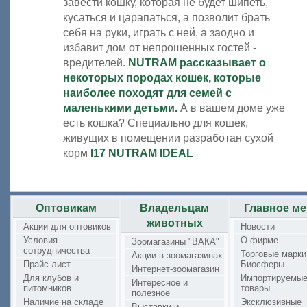
завести кошку, которая не будет шипеть,
кусаться и царапаться, а позволит брать
себя на руки, играть с ней, а заодно и
избавит дом от непрошенных гостей -
вредителей.
NUTRAM рассказывает о
некоторых породах кошек, которые
наиболее походят для семей с
маленькими детьми.
А в вашем доме уже
есть кошка? Специально для кошек,
живущих в помещении разработан сухой
корм
I17 NUTRAM IDEAL
Оптовикам
Владельцам
Главное м
животных
Акции для оптовиков
Новости
Условия
О фирме
Зоомагазины "ВАКА"
сотрудничества
Торговые марки
Акции в зоомагазинах
Прайс-лист
Биосферы
Интернет-зоомагазин
Для клубов и
Импортируемы
Интересное и
питомников
товары
полезное
Наличие на складе
Эксклюзивные
Выставки и