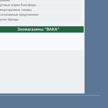
 фирме
орговые марки Биосферы
мпортируемые товары
ксклюзивные предложения
угие бренды
Зоомагазины "ВАКА"