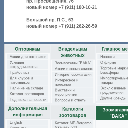
пр. Просвещения, 76
новый номер +7 (911) 180-10-21
Большой пр. П.С., 63
новый номер +7 (911) 262-26-59
Оптовикам
Владельцам
Главное м
животных
Акции для оптовиков
Новости
Условия
О фирме
Зоомагазины "ВАКА"
сотрудничества
Торговые марки
Акции в зоомагазинах
Прайс-лист
Биосферы
Интернет-зоомагазин
Для клубов и
Импортируемы
Интересное и
питомников
товары
полезное
Наличие на складе
Эксклюзивные
Выставки и
предложения
Каталог зоотоваров
мероприятия
Другие бренды
Подписка на новости
Вопросы и ответы
Дополнительная
Каталоги
Зоомагаз
информация
зоотоваров
"ВАКА"
English
Каталог MP-Bergamo
(скачать pdf)